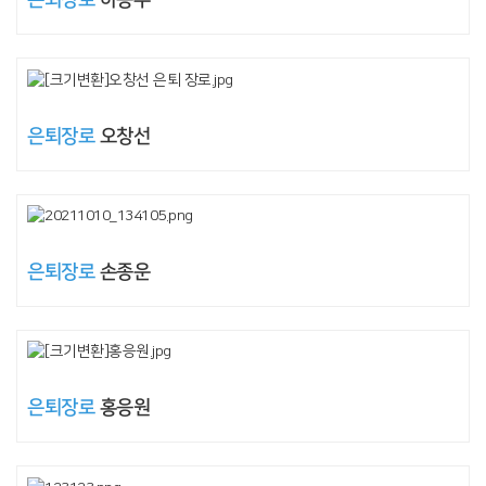
은퇴장로
하동수
은퇴장로
오창선
은퇴장로
손종운
은퇴장로
홍응원