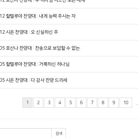
712 호산나 찬양대 : 주 하나님 지으신 모든 세계
712 할렐루야 찬양대 : 내게 능력 주시는 자
712 시온 찬양대 : 오 신실하신 주
705 호산나 찬양대 : 찬송으로 보답할 수 없는
705 할렐루야 찬양대 : 거룩하신 하나님
705 시온 찬양대 : 다 감사 찬양 드리세
1
2
3
4
5
6
7
8
9
10
..
검색