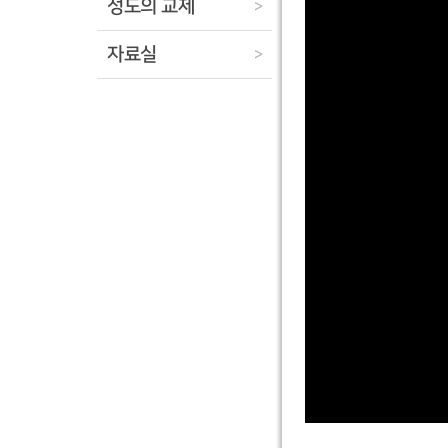
성도의 교제
>
자료실
>