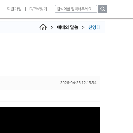
인
회원가입
ID/PW찾기
|
|
>
예배와 말씀
>
찬양대
2026-04-26 12:15:54